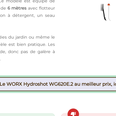
. Ce modèle est équipé de
n de
6 mètres
avec flotteur
acon à détergent, un seau
allées du jardin ou même le
e est bien pratique. Les
pide, donc pas de galère à
.
Le WORX Hydroshot WG620E.2 au meilleur prix, ic