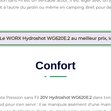
 sans Fil est un véritable atout. Il est léger avec un
 à l'autre du jardin ou même en camping. Bref, pour des
Le WORX Hydroshot WG620E.2 au meilleur prix, ic
Confort
e Pression sans Fil
20V Hydroshot WG620E.2
dans ton 
aud pour s'en servir : il se manipule aisément d'une ma