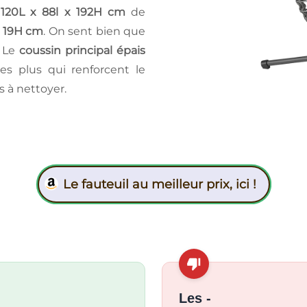
:
120L x 88l x 192H cm
de
x 19H cm
. On sent bien que
. Le
coussin principal épais
les plus qui renforcent le
 à nettoyer.
Le fauteuil au meilleur prix, ici !
Les -